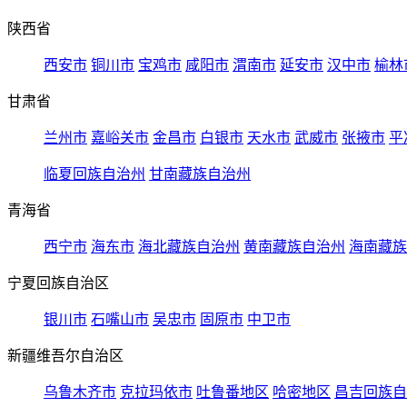
陕西省
西安市
铜川市
宝鸡市
咸阳市
渭南市
延安市
汉中市
榆林
甘肃省
兰州市
嘉峪关市
金昌市
白银市
天水市
武威市
张掖市
平
临夏回族自治州
甘南藏族自治州
青海省
西宁市
海东市
海北藏族自治州
黄南藏族自治州
海南藏族
宁夏回族自治区
银川市
石嘴山市
吴忠市
固原市
中卫市
新疆维吾尔自治区
乌鲁木齐市
克拉玛依市
吐鲁番地区
哈密地区
昌吉回族自