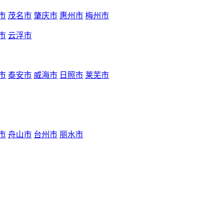
市
茂名市
肇庆市
惠州市
梅州市
市
云浮市
市
泰安市
威海市
日照市
莱芜市
市
舟山市
台州市
丽水市