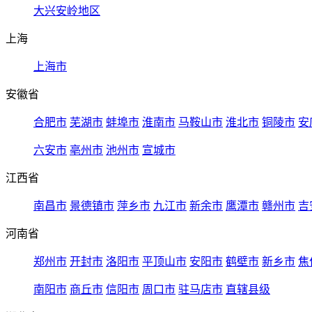
大兴安岭地区
上海
上海市
安徽省
合肥市
芜湖市
蚌埠市
淮南市
马鞍山市
淮北市
铜陵市
安
六安市
亳州市
池州市
宣城市
江西省
南昌市
景德镇市
萍乡市
九江市
新余市
鹰潭市
赣州市
吉
河南省
郑州市
开封市
洛阳市
平顶山市
安阳市
鹤壁市
新乡市
焦
南阳市
商丘市
信阳市
周口市
驻马店市
直辖县级