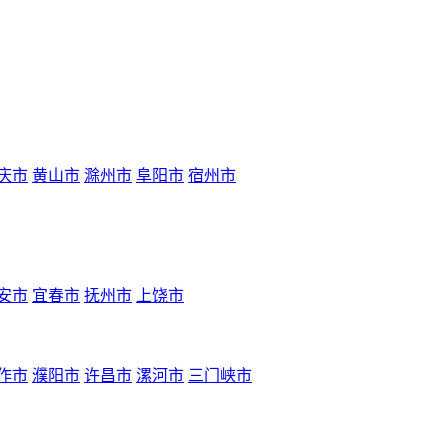
庆市
黄山市
滁州市
阜阳市
宿州市
安市
宜春市
抚州市
上饶市
作市
濮阳市
许昌市
漯河市
三门峡市