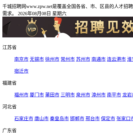
千城招聘网www.zpw.net是覆盖全国各省、市、区县的
需求。 2026年08月08日 星期六
江苏省
南京市
无锡市
徐州市
常州市
苏州市
南通市
连云港市
淮
宿迁市
福建省
福州市
厦门市
莆田市
三明市
泉州市
漳州市
南平市
龙岩
河北省
石家庄市
唐山市
秦皇岛市
邯郸市
邢台市
保定市
张家口
广东省