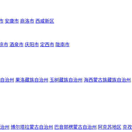
市
安康市
商洛市
西咸新区
凉市
酒泉市
庆阳市
定西市
陇南市
自治州
果洛藏族自治州
玉树藏族自治州
海西蒙古族藏族自治州
治州
博尔塔拉蒙古自治州
巴音郭楞蒙古自治州
阿克苏地区
克孜