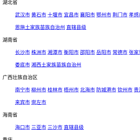
湖北省
武汉市
黄石市
十堰市
宜昌市
襄阳市
鄂州市
荆门市
孝感
恩施土家族苗族自治州
直辖县级
湖南省
长沙市
株洲市
湘潭市
衡阳市
邵阳市
岳阳市
常德市
张家
娄底市
湘西土家族苗族自治州
广西壮族自治区
南宁市
柳州市
桂林市
梧州市
北海市
防城港市
钦州市
贵
来宾市
崇左市
海南省
海口市
三亚市
三沙市
直辖县级
重庆