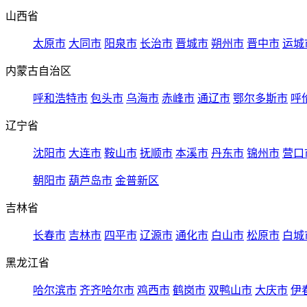
山西省
太原市
大同市
阳泉市
长治市
晋城市
朔州市
晋中市
运城
内蒙古自治区
呼和浩特市
包头市
乌海市
赤峰市
通辽市
鄂尔多斯市
呼
辽宁省
沈阳市
大连市
鞍山市
抚顺市
本溪市
丹东市
锦州市
营口
朝阳市
葫芦岛市
金普新区
吉林省
长春市
吉林市
四平市
辽源市
通化市
白山市
松原市
白城
黑龙江省
哈尔滨市
齐齐哈尔市
鸡西市
鹤岗市
双鸭山市
大庆市
伊