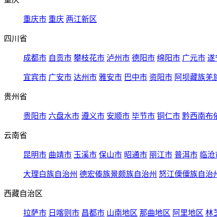
重庆市
重庆
两江新区
四川省
成都市
自贡市
攀枝花市
泸州市
德阳市
绵阳市
广元市
遂
宜宾市
广安市
达州市
雅安市
巴中市
资阳市
阿坝藏族羌
贵州省
贵阳市
六盘水市
遵义市
安顺市
毕节市
铜仁市
黔西南布
云南省
昆明市
曲靖市
玉溪市
保山市
昭通市
丽江市
普洱市
临沧
大理白族自治州
德宏傣族景颇族自治州
怒江傈僳族自治
西藏自治区
拉萨市
日喀则市
昌都市
山南地区
那曲地区
阿里地区
林