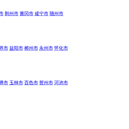
市
荆州市
黄冈市
咸宁市
随州市
界市
益阳市
郴州市
永州市
怀化市
港市
玉林市
百色市
贺州市
河池市