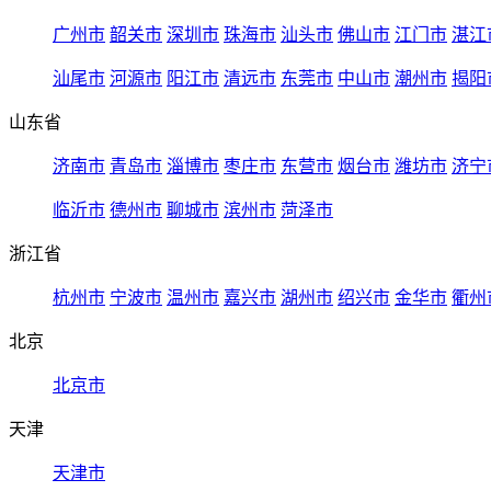
广州市
韶关市
深圳市
珠海市
汕头市
佛山市
江门市
湛江
汕尾市
河源市
阳江市
清远市
东莞市
中山市
潮州市
揭阳
山东省
济南市
青岛市
淄博市
枣庄市
东营市
烟台市
潍坊市
济宁
临沂市
德州市
聊城市
滨州市
菏泽市
浙江省
杭州市
宁波市
温州市
嘉兴市
湖州市
绍兴市
金华市
衢州
北京
北京市
天津
天津市