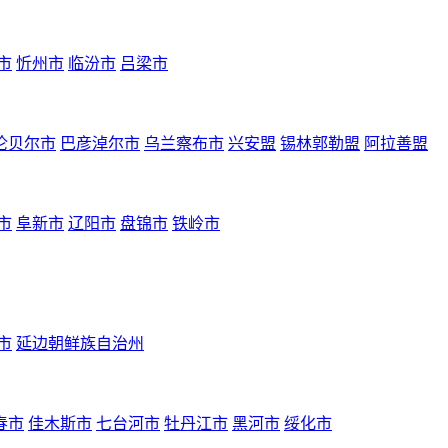
市
忻州市
临汾市
吕梁市
伦贝尔市
巴彦淖尔市
乌兰察布市
兴安盟
锡林郭勒盟
阿拉善盟
市
阜新市
辽阳市
盘锦市
铁岭市
市
延边朝鲜族自治州
春市
佳木斯市
七台河市
牡丹江市
黑河市
绥化市