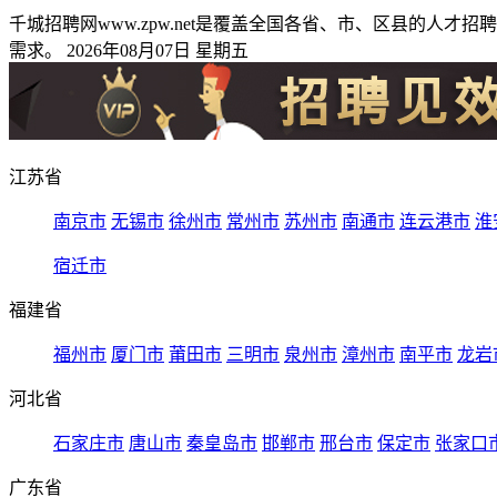
千城招聘网www.zpw.net是覆盖全国各省、市、区县的
需求。 2026年08月07日 星期五
江苏省
南京市
无锡市
徐州市
常州市
苏州市
南通市
连云港市
淮
宿迁市
福建省
福州市
厦门市
莆田市
三明市
泉州市
漳州市
南平市
龙岩
河北省
石家庄市
唐山市
秦皇岛市
邯郸市
邢台市
保定市
张家口
广东省