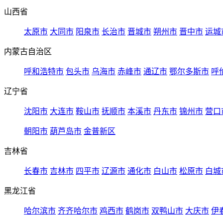
山西省
太原市
大同市
阳泉市
长治市
晋城市
朔州市
晋中市
运城
内蒙古自治区
呼和浩特市
包头市
乌海市
赤峰市
通辽市
鄂尔多斯市
呼
辽宁省
沈阳市
大连市
鞍山市
抚顺市
本溪市
丹东市
锦州市
营口
朝阳市
葫芦岛市
金普新区
吉林省
长春市
吉林市
四平市
辽源市
通化市
白山市
松原市
白城
黑龙江省
哈尔滨市
齐齐哈尔市
鸡西市
鹤岗市
双鸭山市
大庆市
伊