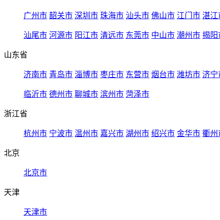
广州市
韶关市
深圳市
珠海市
汕头市
佛山市
江门市
湛江
汕尾市
河源市
阳江市
清远市
东莞市
中山市
潮州市
揭阳
山东省
济南市
青岛市
淄博市
枣庄市
东营市
烟台市
潍坊市
济宁
临沂市
德州市
聊城市
滨州市
菏泽市
浙江省
杭州市
宁波市
温州市
嘉兴市
湖州市
绍兴市
金华市
衢州
北京
北京市
天津
天津市