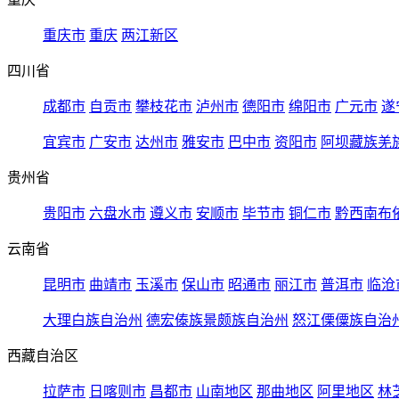
重庆市
重庆
两江新区
四川省
成都市
自贡市
攀枝花市
泸州市
德阳市
绵阳市
广元市
遂
宜宾市
广安市
达州市
雅安市
巴中市
资阳市
阿坝藏族羌
贵州省
贵阳市
六盘水市
遵义市
安顺市
毕节市
铜仁市
黔西南布
云南省
昆明市
曲靖市
玉溪市
保山市
昭通市
丽江市
普洱市
临沧
大理白族自治州
德宏傣族景颇族自治州
怒江傈僳族自治
西藏自治区
拉萨市
日喀则市
昌都市
山南地区
那曲地区
阿里地区
林