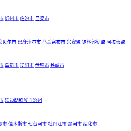
市
忻州市
临汾市
吕梁市
伦贝尔市
巴彦淖尔市
乌兰察布市
兴安盟
锡林郭勒盟
阿拉善盟
市
阜新市
辽阳市
盘锦市
铁岭市
市
延边朝鲜族自治州
春市
佳木斯市
七台河市
牡丹江市
黑河市
绥化市