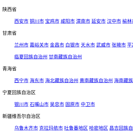
陕西省
西安市
铜川市
宝鸡市
咸阳市
渭南市
延安市
汉中市
榆林
甘肃省
兰州市
嘉峪关市
金昌市
白银市
天水市
武威市
张掖市
平
临夏回族自治州
甘南藏族自治州
青海省
西宁市
海东市
海北藏族自治州
黄南藏族自治州
海南藏族
宁夏回族自治区
银川市
石嘴山市
吴忠市
固原市
中卫市
新疆维吾尔自治区
乌鲁木齐市
克拉玛依市
吐鲁番地区
哈密地区
昌吉回族自