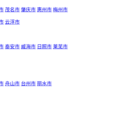
市
茂名市
肇庆市
惠州市
梅州市
市
云浮市
市
泰安市
威海市
日照市
莱芜市
市
舟山市
台州市
丽水市