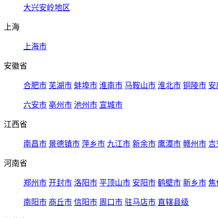
大兴安岭地区
上海
上海市
安徽省
合肥市
芜湖市
蚌埠市
淮南市
马鞍山市
淮北市
铜陵市
安
六安市
亳州市
池州市
宣城市
江西省
南昌市
景德镇市
萍乡市
九江市
新余市
鹰潭市
赣州市
吉
河南省
郑州市
开封市
洛阳市
平顶山市
安阳市
鹤壁市
新乡市
焦
南阳市
商丘市
信阳市
周口市
驻马店市
直辖县级