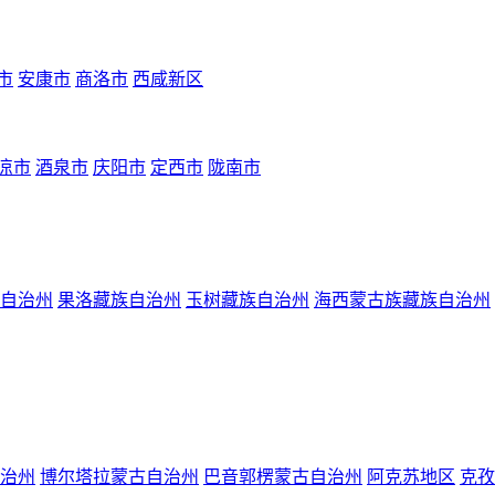
市
安康市
商洛市
西咸新区
凉市
酒泉市
庆阳市
定西市
陇南市
自治州
果洛藏族自治州
玉树藏族自治州
海西蒙古族藏族自治州
治州
博尔塔拉蒙古自治州
巴音郭楞蒙古自治州
阿克苏地区
克孜