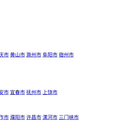
庆市
黄山市
滁州市
阜阳市
宿州市
安市
宜春市
抚州市
上饶市
作市
濮阳市
许昌市
漯河市
三门峡市