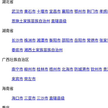
湖北省
武汉市
黄石市
十堰市
宜昌市
襄阳市
鄂州市
荆门市
孝感
恩施土家族苗族自治州
直辖县级
湖南省
长沙市
株洲市
湘潭市
衡阳市
邵阳市
岳阳市
常德市
张家
娄底市
湘西土家族苗族自治州
广西壮族自治区
南宁市
柳州市
桂林市
梧州市
北海市
防城港市
钦州市
贵
来宾市
崇左市
海南省
海口市
三亚市
三沙市
直辖县级
重庆