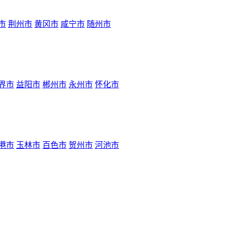
市
荆州市
黄冈市
咸宁市
随州市
界市
益阳市
郴州市
永州市
怀化市
港市
玉林市
百色市
贺州市
河池市