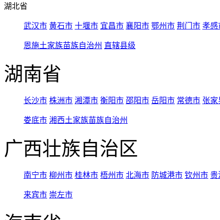
湖北省
武汉市
黄石市
十堰市
宜昌市
襄阳市
鄂州市
荆门市
孝感
恩施土家族苗族自治州
直辖县级
湖南省
长沙市
株洲市
湘潭市
衡阳市
邵阳市
岳阳市
常德市
张家
娄底市
湘西土家族苗族自治州
广西壮族自治区
南宁市
柳州市
桂林市
梧州市
北海市
防城港市
钦州市
贵
来宾市
崇左市