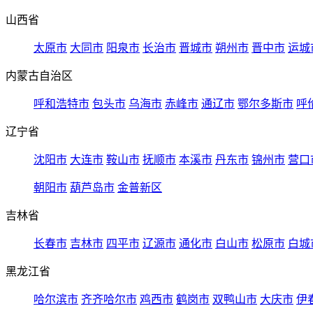
山西省
太原市
大同市
阳泉市
长治市
晋城市
朔州市
晋中市
运城
内蒙古自治区
呼和浩特市
包头市
乌海市
赤峰市
通辽市
鄂尔多斯市
呼
辽宁省
沈阳市
大连市
鞍山市
抚顺市
本溪市
丹东市
锦州市
营口
朝阳市
葫芦岛市
金普新区
吉林省
长春市
吉林市
四平市
辽源市
通化市
白山市
松原市
白城
黑龙江省
哈尔滨市
齐齐哈尔市
鸡西市
鹤岗市
双鸭山市
大庆市
伊