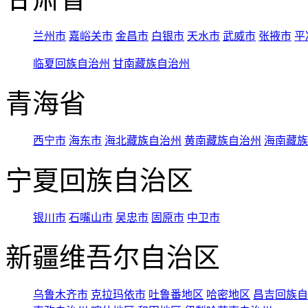
兰州市
嘉峪关市
金昌市
白银市
天水市
武威市
张掖市
平
临夏回族自治州
甘南藏族自治州
青海省
西宁市
海东市
海北藏族自治州
黄南藏族自治州
海南藏族
宁夏回族自治区
银川市
石嘴山市
吴忠市
固原市
中卫市
新疆维吾尔自治区
乌鲁木齐市
克拉玛依市
吐鲁番地区
哈密地区
昌吉回族自