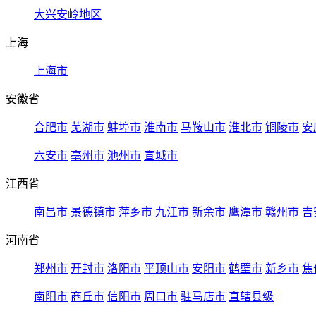
大兴安岭地区
上海
上海市
安徽省
合肥市
芜湖市
蚌埠市
淮南市
马鞍山市
淮北市
铜陵市
安
六安市
亳州市
池州市
宣城市
江西省
南昌市
景德镇市
萍乡市
九江市
新余市
鹰潭市
赣州市
吉
河南省
郑州市
开封市
洛阳市
平顶山市
安阳市
鹤壁市
新乡市
焦
南阳市
商丘市
信阳市
周口市
驻马店市
直辖县级