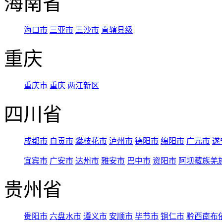
海南省
海口市
三亚市
三沙市
直辖县级
重庆
重庆市
重庆
两江新区
四川省
成都市
自贡市
攀枝花市
泸州市
德阳市
绵阳市
广元市
遂
宜宾市
广安市
达州市
雅安市
巴中市
资阳市
阿坝藏族羌
贵州省
贵阳市
六盘水市
遵义市
安顺市
毕节市
铜仁市
黔西南布