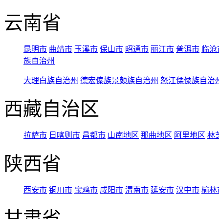
云南省
昆明市
曲靖市
玉溪市
保山市
昭通市
丽江市
普洱市
临沧
族自治州
大理白族自治州
德宏傣族景颇族自治州
怒江傈僳族自治
西藏自治区
拉萨市
日喀则市
昌都市
山南地区
那曲地区
阿里地区
林
陕西省
西安市
铜川市
宝鸡市
咸阳市
渭南市
延安市
汉中市
榆林
甘肃省