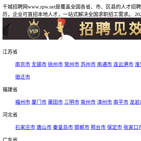
千城招聘网www.zpw.net是覆盖全国各省、市、区县的人
历，企业可直招本地人才，一站式解决全国求职招工需求。 2026
江苏省
南京市
无锡市
徐州市
常州市
苏州市
南通市
连云港市
淮
宿迁市
福建省
福州市
厦门市
莆田市
三明市
泉州市
漳州市
南平市
龙岩
河北省
石家庄市
唐山市
秦皇岛市
邯郸市
邢台市
保定市
张家口
广东省