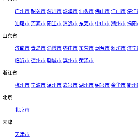
广州市
韶关市
深圳市
珠海市
汕头市
佛山市
江门市
湛江
汕尾市
河源市
阳江市
清远市
东莞市
中山市
潮州市
揭阳
山东省
济南市
青岛市
淄博市
枣庄市
东营市
烟台市
潍坊市
济宁
临沂市
德州市
聊城市
滨州市
菏泽市
浙江省
杭州市
宁波市
温州市
嘉兴市
湖州市
绍兴市
金华市
衢州
北京
北京市
天津
天津市