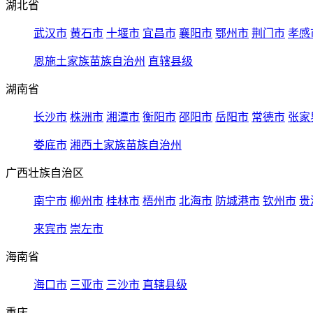
湖北省
武汉市
黄石市
十堰市
宜昌市
襄阳市
鄂州市
荆门市
孝感
恩施土家族苗族自治州
直辖县级
湖南省
长沙市
株洲市
湘潭市
衡阳市
邵阳市
岳阳市
常德市
张家
娄底市
湘西土家族苗族自治州
广西壮族自治区
南宁市
柳州市
桂林市
梧州市
北海市
防城港市
钦州市
贵
来宾市
崇左市
海南省
海口市
三亚市
三沙市
直辖县级
重庆