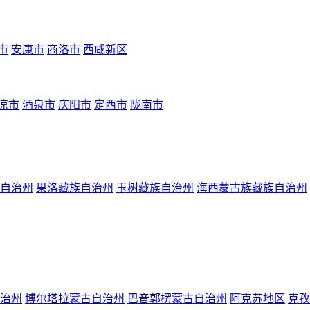
市
安康市
商洛市
西咸新区
凉市
酒泉市
庆阳市
定西市
陇南市
自治州
果洛藏族自治州
玉树藏族自治州
海西蒙古族藏族自治州
治州
博尔塔拉蒙古自治州
巴音郭楞蒙古自治州
阿克苏地区
克孜