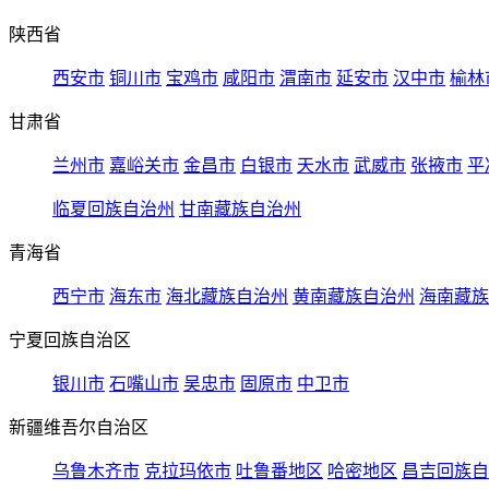
陕西省
西安市
铜川市
宝鸡市
咸阳市
渭南市
延安市
汉中市
榆林
甘肃省
兰州市
嘉峪关市
金昌市
白银市
天水市
武威市
张掖市
平
临夏回族自治州
甘南藏族自治州
青海省
西宁市
海东市
海北藏族自治州
黄南藏族自治州
海南藏族
宁夏回族自治区
银川市
石嘴山市
吴忠市
固原市
中卫市
新疆维吾尔自治区
乌鲁木齐市
克拉玛依市
吐鲁番地区
哈密地区
昌吉回族自