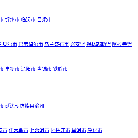
市
忻州市
临汾市
吕梁市
伦贝尔市
巴彦淖尔市
乌兰察布市
兴安盟
锡林郭勒盟
阿拉善盟
市
阜新市
辽阳市
盘锦市
铁岭市
市
延边朝鲜族自治州
春市
佳木斯市
七台河市
牡丹江市
黑河市
绥化市