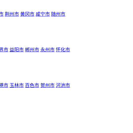
市
荆州市
黄冈市
咸宁市
随州市
界市
益阳市
郴州市
永州市
怀化市
港市
玉林市
百色市
贺州市
河池市