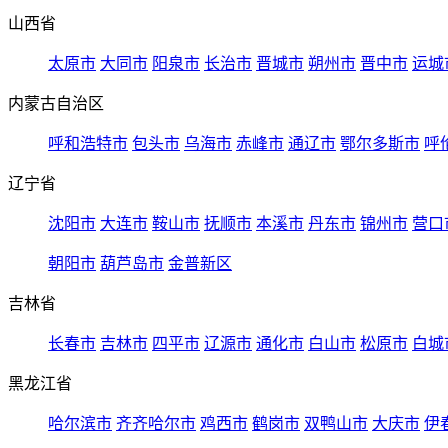
山西省
太原市
大同市
阳泉市
长治市
晋城市
朔州市
晋中市
运城
内蒙古自治区
呼和浩特市
包头市
乌海市
赤峰市
通辽市
鄂尔多斯市
呼
辽宁省
沈阳市
大连市
鞍山市
抚顺市
本溪市
丹东市
锦州市
营口
朝阳市
葫芦岛市
金普新区
吉林省
长春市
吉林市
四平市
辽源市
通化市
白山市
松原市
白城
黑龙江省
哈尔滨市
齐齐哈尔市
鸡西市
鹤岗市
双鸭山市
大庆市
伊