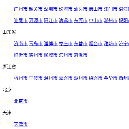
广州市
韶关市
深圳市
珠海市
汕头市
佛山市
江门市
湛江
汕尾市
河源市
阳江市
清远市
东莞市
中山市
潮州市
揭阳
山东省
济南市
青岛市
淄博市
枣庄市
东营市
烟台市
潍坊市
济宁
临沂市
德州市
聊城市
滨州市
菏泽市
浙江省
杭州市
宁波市
温州市
嘉兴市
湖州市
绍兴市
金华市
衢州
北京
北京市
天津
天津市