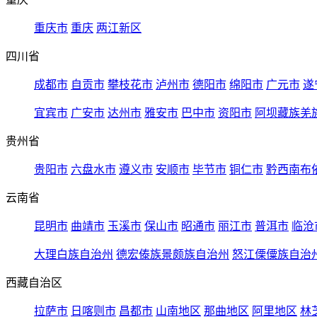
重庆市
重庆
两江新区
四川省
成都市
自贡市
攀枝花市
泸州市
德阳市
绵阳市
广元市
遂
宜宾市
广安市
达州市
雅安市
巴中市
资阳市
阿坝藏族羌
贵州省
贵阳市
六盘水市
遵义市
安顺市
毕节市
铜仁市
黔西南布
云南省
昆明市
曲靖市
玉溪市
保山市
昭通市
丽江市
普洱市
临沧
大理白族自治州
德宏傣族景颇族自治州
怒江傈僳族自治
西藏自治区
拉萨市
日喀则市
昌都市
山南地区
那曲地区
阿里地区
林