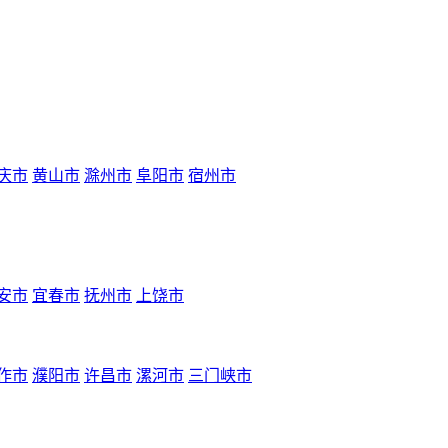
庆市
黄山市
滁州市
阜阳市
宿州市
安市
宜春市
抚州市
上饶市
作市
濮阳市
许昌市
漯河市
三门峡市