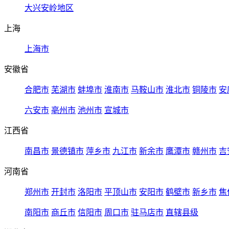
大兴安岭地区
上海
上海市
安徽省
合肥市
芜湖市
蚌埠市
淮南市
马鞍山市
淮北市
铜陵市
安
六安市
亳州市
池州市
宣城市
江西省
南昌市
景德镇市
萍乡市
九江市
新余市
鹰潭市
赣州市
吉
河南省
郑州市
开封市
洛阳市
平顶山市
安阳市
鹤壁市
新乡市
焦
南阳市
商丘市
信阳市
周口市
驻马店市
直辖县级