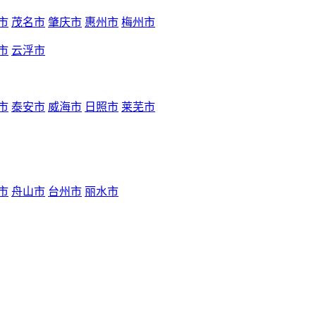
市
茂名市
肇庆市
惠州市
梅州市
市
云浮市
市
泰安市
威海市
日照市
莱芜市
市
舟山市
台州市
丽水市