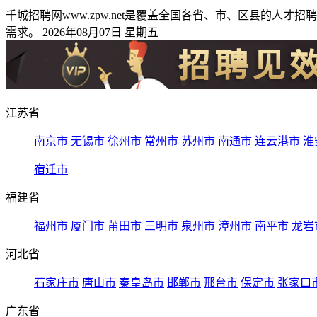
千城招聘网www.zpw.net是覆盖全国各省、市、区县的
需求。 2026年08月07日 星期五
江苏省
南京市
无锡市
徐州市
常州市
苏州市
南通市
连云港市
淮
宿迁市
福建省
福州市
厦门市
莆田市
三明市
泉州市
漳州市
南平市
龙岩
河北省
石家庄市
唐山市
秦皇岛市
邯郸市
邢台市
保定市
张家口
广东省