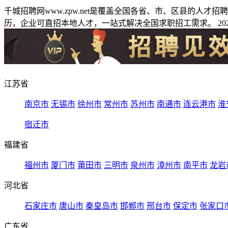
千城招聘网www.zpw.net是覆盖全国各省、市、区县的人
历，企业可直招本地人才，一站式解决全国求职招工需求。 2026
江苏省
南京市
无锡市
徐州市
常州市
苏州市
南通市
连云港市
淮
宿迁市
福建省
福州市
厦门市
莆田市
三明市
泉州市
漳州市
南平市
龙岩
河北省
石家庄市
唐山市
秦皇岛市
邯郸市
邢台市
保定市
张家口
广东省