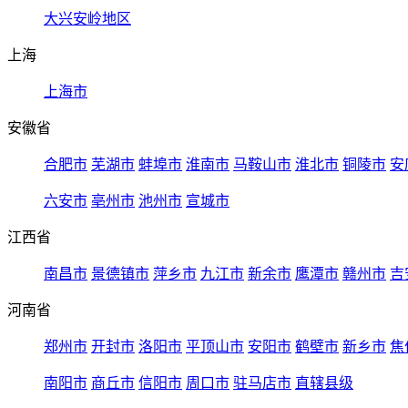
大兴安岭地区
上海
上海市
安徽省
合肥市
芜湖市
蚌埠市
淮南市
马鞍山市
淮北市
铜陵市
安
六安市
亳州市
池州市
宣城市
江西省
南昌市
景德镇市
萍乡市
九江市
新余市
鹰潭市
赣州市
吉
河南省
郑州市
开封市
洛阳市
平顶山市
安阳市
鹤壁市
新乡市
焦
南阳市
商丘市
信阳市
周口市
驻马店市
直辖县级