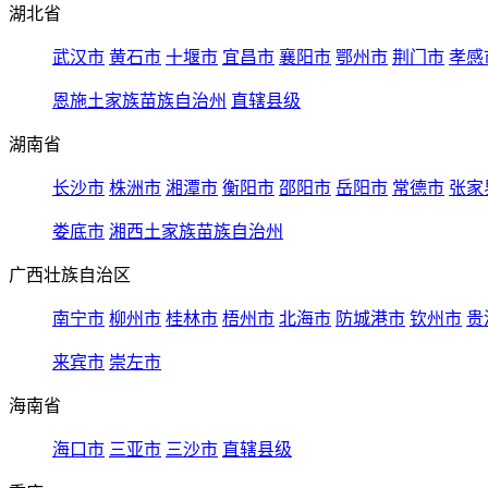
湖北省
武汉市
黄石市
十堰市
宜昌市
襄阳市
鄂州市
荆门市
孝感
恩施土家族苗族自治州
直辖县级
湖南省
长沙市
株洲市
湘潭市
衡阳市
邵阳市
岳阳市
常德市
张家
娄底市
湘西土家族苗族自治州
广西壮族自治区
南宁市
柳州市
桂林市
梧州市
北海市
防城港市
钦州市
贵
来宾市
崇左市
海南省
海口市
三亚市
三沙市
直辖县级