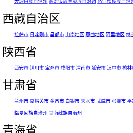
大理白族自治州
德宏傣族景颇族自治州
怒江傈僳族自治
西藏自治区
拉萨市
日喀则市
昌都市
山南地区
那曲地区
阿里地区
林
陕西省
西安市
铜川市
宝鸡市
咸阳市
渭南市
延安市
汉中市
榆林
甘肃省
兰州市
嘉峪关市
金昌市
白银市
天水市
武威市
张掖市
平
临夏回族自治州
甘南藏族自治州
青海省