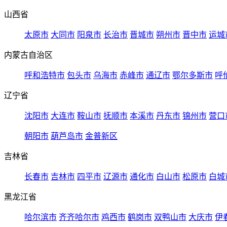
山西省
太原市
大同市
阳泉市
长治市
晋城市
朔州市
晋中市
运城
内蒙古自治区
呼和浩特市
包头市
乌海市
赤峰市
通辽市
鄂尔多斯市
呼
辽宁省
沈阳市
大连市
鞍山市
抚顺市
本溪市
丹东市
锦州市
营口
朝阳市
葫芦岛市
金普新区
吉林省
长春市
吉林市
四平市
辽源市
通化市
白山市
松原市
白城
黑龙江省
哈尔滨市
齐齐哈尔市
鸡西市
鹤岗市
双鸭山市
大庆市
伊