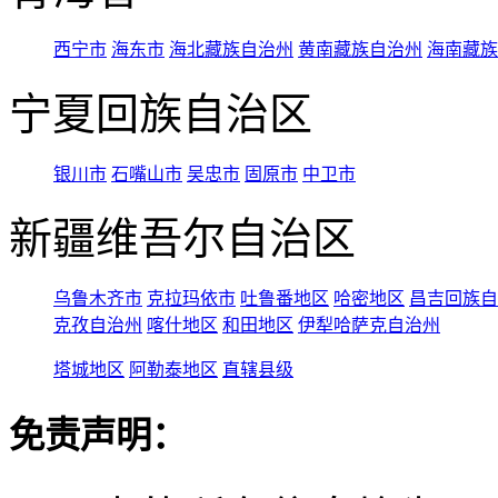
西宁市
海东市
海北藏族自治州
黄南藏族自治州
海南藏族
宁夏回族自治区
银川市
石嘴山市
吴忠市
固原市
中卫市
新疆维吾尔自治区
乌鲁木齐市
克拉玛依市
吐鲁番地区
哈密地区
昌吉回族自
克孜自治州
喀什地区
和田地区
伊犁哈萨克自治州
塔城地区
阿勒泰地区
直辖县级
免责声明：