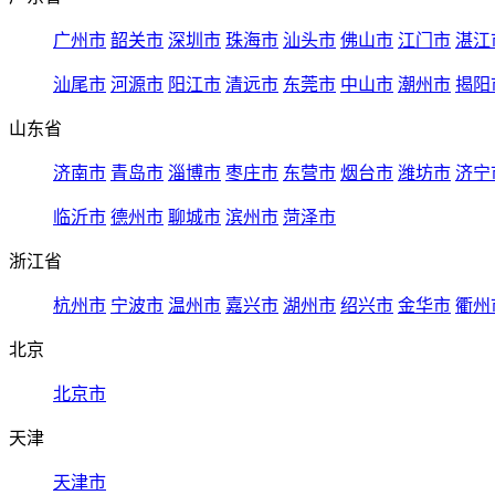
广州市
韶关市
深圳市
珠海市
汕头市
佛山市
江门市
湛江
汕尾市
河源市
阳江市
清远市
东莞市
中山市
潮州市
揭阳
山东省
济南市
青岛市
淄博市
枣庄市
东营市
烟台市
潍坊市
济宁
临沂市
德州市
聊城市
滨州市
菏泽市
浙江省
杭州市
宁波市
温州市
嘉兴市
湖州市
绍兴市
金华市
衢州
北京
北京市
天津
天津市