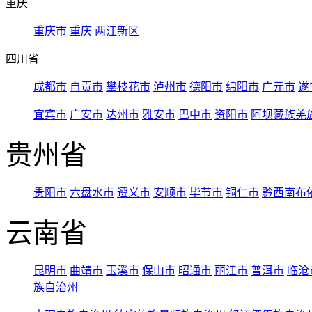
重庆
重庆市
重庆
两江新区
四川省
成都市
自贡市
攀枝花市
泸州市
德阳市
绵阳市
广元市
遂
宜宾市
广安市
达州市
雅安市
巴中市
资阳市
阿坝藏族羌
贵州省
贵阳市
六盘水市
遵义市
安顺市
毕节市
铜仁市
黔西南布
云南省
昆明市
曲靖市
玉溪市
保山市
昭通市
丽江市
普洱市
临沧
族自治州